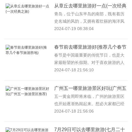
从章丘去哪里旅游好一点(一次经典
之旅)
青岛，位于山东半岛的南部，既有着历
史名城的风韵，又拥有着壮丽的海洋风
光。从章丘出发，去青岛旅游是一个不
2024-07-19 08:38:04
错的选择。接下来，让我们一起...
春节前去哪里旅游好(推荐几个春节
旅游胜地)
春节是中国最重要的传统节日，也是大
家最盼望的长假期。对于喜欢旅游的人
来说，春节就是出门游玩的最佳时机。
2024-07-18 21:56:10
不过，春节期间旅游胜地人山人...
广州五一哪里旅游景区好玩(广州五
一旅游景区推荐)
五一黄金周即将来临，广州的旅游景区
也开始逐渐热闹起来。想必大家都已经
准备好了行囊，准备出去游玩放松一下
2024-07-18 21:56:06
了吧。究竟广州哪些旅游景区比...
7月29日可以去哪里旅游(七月二十