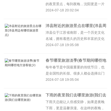
的夜景景点，每到夜晚，沈阳更是一片
灯海，美景不断，那么在这么多旅游选
2024-07-18 20:02:04
择中，你应该去哪里呢？以下是...
沛县附近的旅游景点在哪里(沛县周
边有哪些旅游景点)
沛县位于江苏省南部，是一个历史文化
名城，拥有着悠久的历史和丰富的文化
底蕴。同时，沛县也是一个充满自然美
2024-07-18 19:05:08
景的地方，有许多风景优美的景...
春节哪里旅游淡季(春节期间哪些地
方游客较少)
每年春节是中国最重要的传统节日，也
是全国性的长假。很多人都会选择出门
旅游，但是除了人山人海的热门景点，
2024-07-18 19:05:04
春节期间哪些地方游客较少呢？...
下雨的夜里我们去哪里旅游(我们去
哪里旅游)
下雨天总能让人倍感安静，如果是夜晚
下雨，更是温馨浪漫。在这样的夜晚，