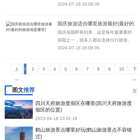
我们去哪里旅游呢？1 泡温泉下雨天泡
2024-07-18 18:08:09
温泉，是一种别样的体验。在...
国庆旅游适合哪里旅游最好(最好的
旅游地是哪里)
国庆假期即将到来，这是每年最重要的
假期之一，很多人都会选择出行旅游。
在这个人山人海的假期里，大家都希望
2024-07-18 18:08:05
找到一个宁静舒适、风景优美的...
上
2
3
4
5
6
7
8
9
10
下
1
一
一
图文
推荐
页
页
四川天府旅游度假区在哪里(四川天府旅游度
假区的位置)
2023-04-18 13:01:18
鹤山旅游景点哪里好玩(鹤山旅游景点不容错
过)