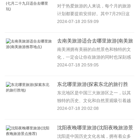
九日适合去哪里玩)
对于热爱旅游的人来说，每个月的旅游
计划都要提前安排好。其中7月29日这
天恰好是周三，下面给大家推荐几个适
2024-07-18 20:59:09
合这天旅游的好去处。1 纯玩景...
去南美旅游适合去哪里旅游(南美旅
游推荐地点)
南美洲拥有美丽的自然景色和独特的文
化，一定会让你在旅游的同时也深刻感
受到异国情调的魅力。想去南美旅游，
2024-07-18 20:59:05
不知道去哪里旅游最好吗？那么...
东北哪里旅游(探索东北的旅行胜
地)
东北地区是中国三大旅游区之一，以其
独特的历史、文化和自然景观吸引着越
来越多的游客。如果你打算前往东北旅
2024-07-18 20:02:08
行，以下六个主题将帮助你找到...
沈阳夜晚哪里旅游(沈阳夜晚旅游景
点推荐)
沈阳是中国历史文化名城，拥有着众多